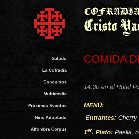
COMIDA D
Saludo
La Cofradía
Concursos
14:30 en el Hotel Pu
Multimedia
MENÚ:
Próximos Eventos
E
ntrantes:
Cherry
Niño Adoptado
Alfombra Corpus
er
1
. Plato:
Paella, ó